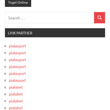
Togel Online
Search
Search
for:
LINK PARTNER
pialasport
pialasport
pialasport
pialasport
pialasport
pialasport
pialabet
pialabet
pialabet
pialabet