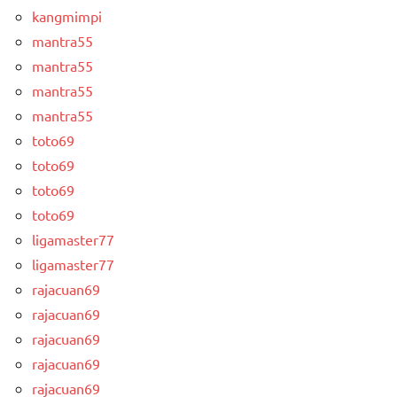
kangmimpi
mantra55
mantra55
mantra55
mantra55
toto69
toto69
toto69
toto69
ligamaster77
ligamaster77
rajacuan69
rajacuan69
rajacuan69
rajacuan69
rajacuan69