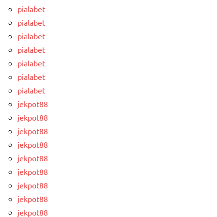
pialabet
pialabet
pialabet
pialabet
pialabet
pialabet
pialabet
jekpot88
jekpot88
jekpot88
jekpot88
jekpot88
jekpot88
jekpot88
jekpot88
jekpot88