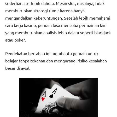
sederhana terlebih dahulu. Mesin slot, misalnya, tidak
membutuhkan strategi rumit karena hanya
mengandalkan keberuntungan. Setelah lebih memahami
cara kerja kasino, pemain bisa mencoba permainan lain
yang membutuhkan analisis lebih dalam seperti blackjack
atau poker.
Pendekatan bertahap ini membantu pemain untuk
belajar tanpa tekanan dan mengurangi risiko kesalahan
besar di awal.