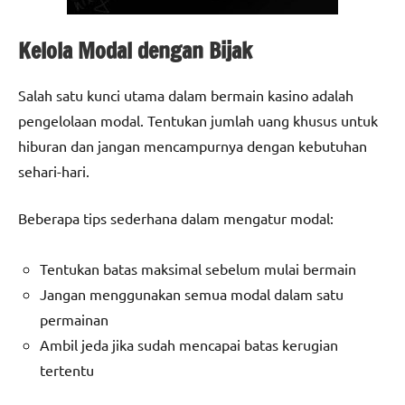
Kelola Modal dengan Bijak
Salah satu kunci utama dalam bermain kasino adalah
pengelolaan modal. Tentukan jumlah uang khusus untuk
hiburan dan jangan mencampurnya dengan kebutuhan
sehari-hari.
Beberapa tips sederhana dalam mengatur modal:
Tentukan batas maksimal sebelum mulai bermain
Jangan menggunakan semua modal dalam satu
permainan
Ambil jeda jika sudah mencapai batas kerugian
tertentu