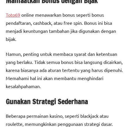
Manfaatkan Bonus dengan Bijak
Toto69
online menawarkan bonus seperti bonus
pendaftaran, cashback, atau free spin. Bonus ini bisa
menjadi keuntungan tambahan jika digunakan dengan
bijak.
Namun, penting untuk membaca syarat dan ketentuan
yang berlaku. Tidak semua bonus bisa langsung dicairkan,
karena biasanya ada aturan tertentu yang harus dipenuhi.
Memahami hal ini akan membantu menghindari
kesalahpahaman.
Gunakan Strategi Sederhana
Beberapa permainan kasino, seperti blackjack atau
roulette, memungkinkan penggunaan strategi dasar.