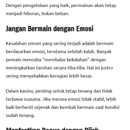
Dengan pengelolaan yang baik, permainan akan tetap
menjadi hiburan, bukan beban.
Jangan Bermain dengan Emosi
Kesalahan umum yang sering terjadi adalah bermain
berdasarkan emosi, terutama setelah kalah. Banyak
pemain mencoba “membalas kekalahan” dengan
meningkatkan taruhan secara tiba-tiba. Hal ini justru
sering menyebabkan kerugian lebih besar.
Dalam kasino, penting untuk tetap tenang dan tidak
terbawa suasana. Jika merasa emosi tidak stabil, lebih
baik berhenti sejenak dan kembali bermain saat kondisi
sudah tenang.