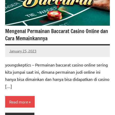
Mengenal Permainan Baccarat Casino Online dan
Cara Memainkannya
January 25, 2023
Gregory
Wright
youngskeptics – Permainan baccarat casino online sering
kita jumpai saat ini, dimana permainan judi online ini
hanya bisa dimainkan dan hanya bisa didapatkan di casino
[…]
Read more